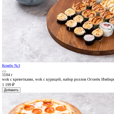
Комбо №3
1104 г
wok с креветками, wok с курицей, набор роллов Огонёк Имбирь
1 199 ₽
Добавить