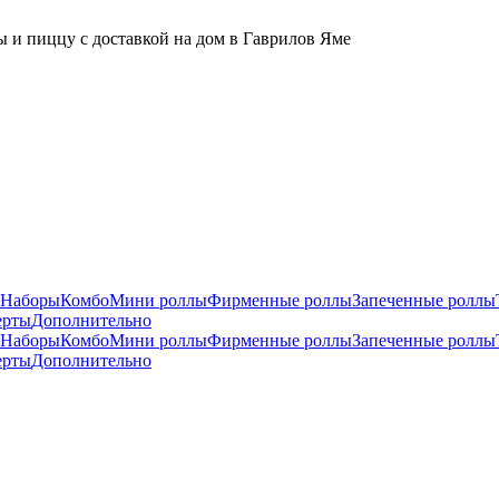
 и пиццу с доставкой на дом в Гаврилов Яме
Наборы
Комбо
Мини роллы
Фирменные роллы
Запеченные роллы
ерты
Дополнительно
Наборы
Комбо
Мини роллы
Фирменные роллы
Запеченные роллы
ерты
Дополнительно