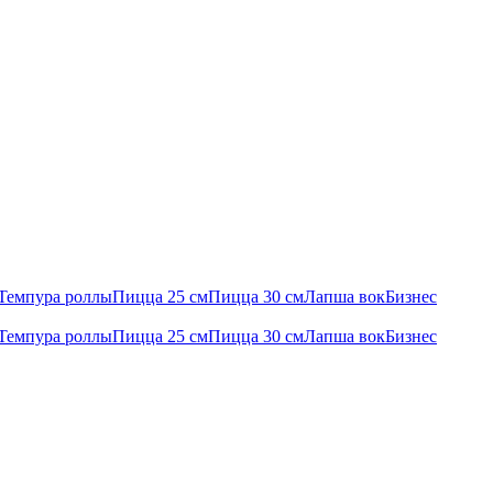
Темпура роллы
Пицца 25 см
Пицца 30 см
Лапша вок
Бизнес
Темпура роллы
Пицца 25 см
Пицца 30 см
Лапша вок
Бизнес