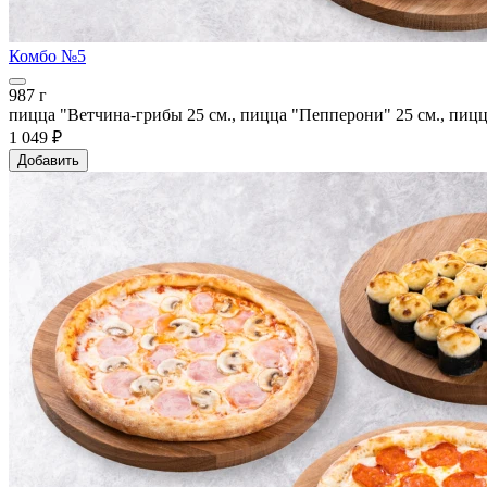
Комбо №5
987 г
пицца "Ветчина-грибы 25 см., пицца "Пепперони" 25 см., пицц
1 049 ₽
Добавить