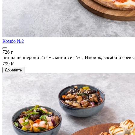
Комбо №2
726 г
пицца пепперони 25 см., мини-сет №1. Имбирь, васаби и соевы
799 ₽
Добавить