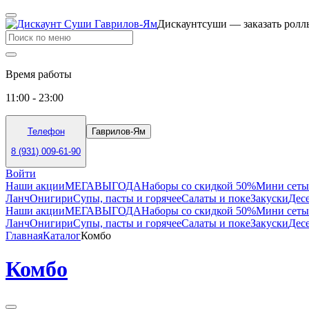
Дискаунтсуши — заказать роллы
Время работы
11:00 - 23:00
Телефон
Гаврилов-Ям
8 (931) 009-61-90
Войти
Наши акции
МЕГАВЫГОДА
Наборы со скидкой 50%
Мини сеты
Ланч
Онигири
Супы, пасты и горячее
Салаты и поке
Закуски
Дес
Наши акции
МЕГАВЫГОДА
Наборы со скидкой 50%
Мини сеты
Ланч
Онигири
Супы, пасты и горячее
Салаты и поке
Закуски
Дес
Главная
Каталог
Комбо
Комбо