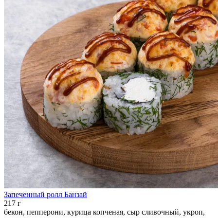
Запеченный ролл Банзай
217 г
бекон, пепперони, курица копченая, сыр сливочный, укроп,