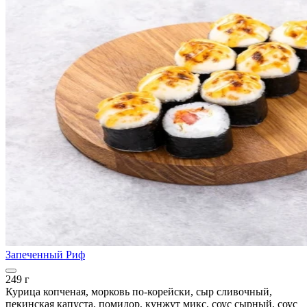
Запеченный Риф
249 г
Курица копченая, морковь по-корейски, сыр сливочный,
пекинская капуста, помидор, кунжут микс, соус сырный, соус