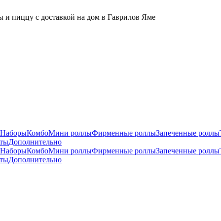
 и пиццу с доставкой на дом в Гаврилов Яме
Наборы
Комбо
Мини роллы
Фирменные роллы
Запеченные роллы
рты
Дополнительно
Наборы
Комбо
Мини роллы
Фирменные роллы
Запеченные роллы
рты
Дополнительно