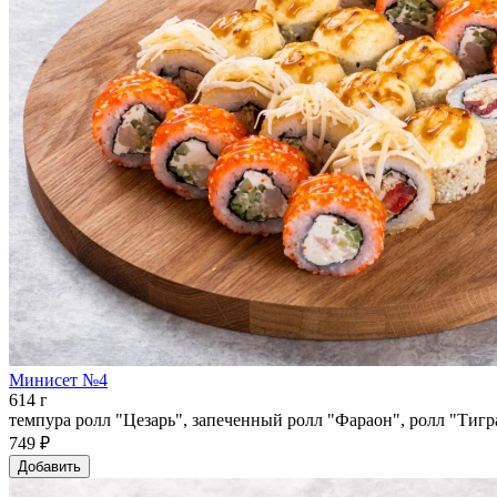
Минисет №4
614 г
темпура ролл "Цезарь", запеченный ролл "Фараон", ролл "Тигра
749 ₽
Добавить