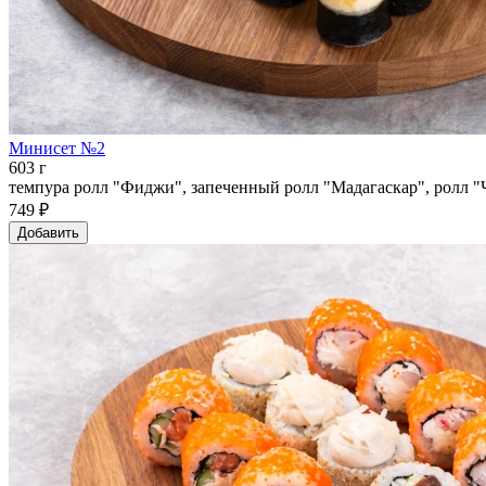
Минисет №2
603 г
темпура ролл "Фиджи", запеченный ролл "Мадагаскар", ролл "Ч
749 ₽
Добавить