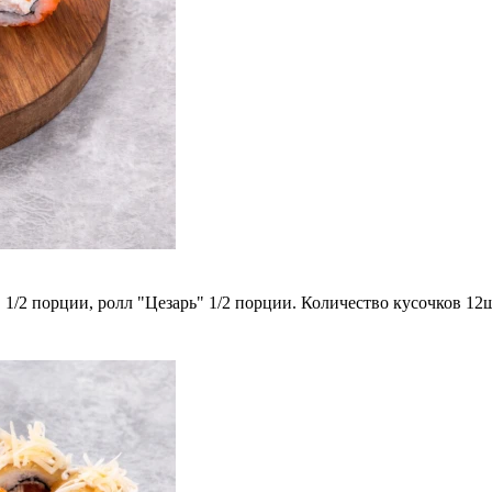
 1/2 порции, ролл "Цезарь" 1/2 порции. Количество кусочков 12