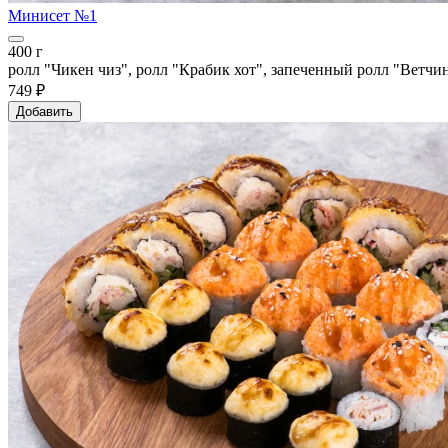
Минисет №1
400 г
ролл "Чикен чиз", ролл "Крабик хот", запеченный ролл "Ветчин
749 ₽
Добавить