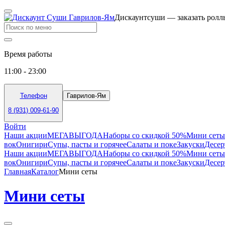
Дискаунтсуши — заказать роллы
Время работы
11:00 - 23:00
Телефон
Гаврилов-Ям
8 (931) 009-61-90
Войти
Наши акции
МЕГАВЫГОДА
Наборы со скидкой 50%
Мини сеты
вок
Онигири
Супы, пасты и горячее
Салаты и поке
Закуски
Десе
Наши акции
МЕГАВЫГОДА
Наборы со скидкой 50%
Мини сеты
вок
Онигири
Супы, пасты и горячее
Салаты и поке
Закуски
Десе
Главная
Каталог
Мини сеты
Мини сеты