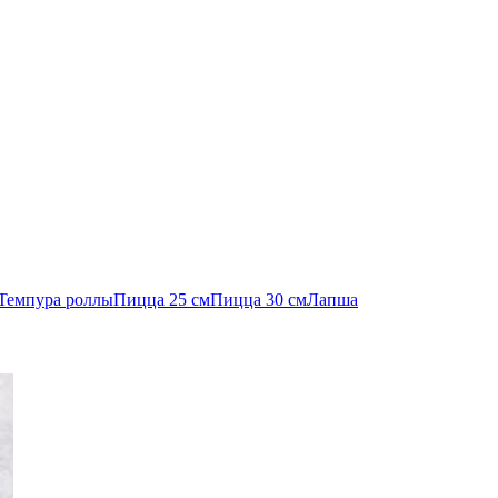
Темпура роллы
Пицца 25 см
Пицца 30 см
Лапша