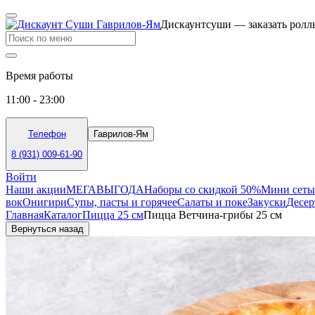
Дискаунтсуши — заказать роллы
Время работы
11:00 - 23:00
Телефон
Гаврилов-Ям
8 (931) 009-61-90
Войти
Наши акции
МЕГАВЫГОДА
Наборы со скидкой 50%
Мини сеты
вок
Онигири
Супы, пасты и горячее
Салаты и поке
Закуски
Десе
Главная
Каталог
Пицца 25 см
Пицца Ветчина-грибы 25 см
Вернуться назад