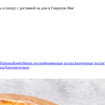
 и пиццу с доставкой на дом в Гаврилов Яме
Наборы
Комбо
Мини роллы
Фирменные роллы
Запеченные роллы
рты
Дополнительно